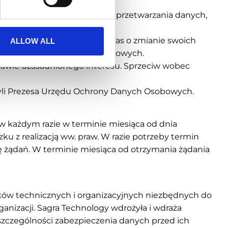
ędem istnienia podstaw dla przetwarzania danych,
otyczą, może poinformować nas o zmianie swoich
ALLOW ALL
e niekompletnych danych osobowych.
awie uzasadnionego interesu. Sprzeciw wobec
yli Prezesa Urzędu Ochrony Danych Osobowych.
w każdym razie w terminie miesiąca od dnia
zku z realizacją ww. praw. W razie potrzeby termin
ę żądań. W terminie miesiąca od otrzymania żądania
ków technicznych i organizacyjnych niezbędnych do
nizacji. Sagra Technology wdrożyła i wdraża
zczególności zabezpieczenia danych przed ich