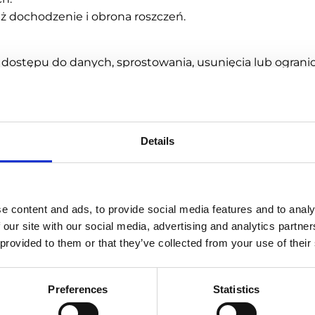
ż dochodzenie i obrona roszczeń.
 dostępu do danych, sprostowania, usunięcia lub ogranic
rzystania ze wskazanych praw możesz zgłosić się do nas
otyczą, ma prawo do otrzymania informacji między innymi
Details
a kopii swoich danych.
, czy Twoje dane osobowe są przez nas przetwarzane.
omnianym) – osoba, której dane dotyczą, może wskazać z
 niezbędne do realizacji celów, dla których zostały zebr
e content and ads, to provide social media features and to analy
 niezgodnie z prawem.
 our site with our social media, advertising and analytics partn
 w przypadkach, gdy nie mamy jako Administrator Dan
 provided to them or that they’ve collected from your use of their
 dotyczą dane, ma prawo otrzymać te dane w ustruktur
rzeniesienie danych może złożyć osoba, której dane do
Preferences
Statistics
 osoba, której dane dotyczą, wskazuje, że wystąpiły prze