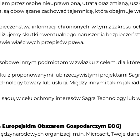
 przez osobę nieuprawnioną, utratą oraz zmianą, usz
e, są obowiązane zachować tajemnicę, która obejmuje w
zpieczeństwa informacji chronionych, w tym z zakresu 
malizujemy skutki ewentualnego naruszenia bezpieczeń
wie właściwych przepisów prawa.
osobowe innym podmiotom w związku z celem, dla którego
ku z proponowanymi lub rzeczywistymi projektami Sagr
chnology towary lub usługi. Między innymi takim jak rad
ądu, w celu ochrony interesów Sagra Technology lub w
za Europejskim Obszarem Gospodarczym EOG)
iędzynarodowych organizacji m.in. Microsoft, Twoje da