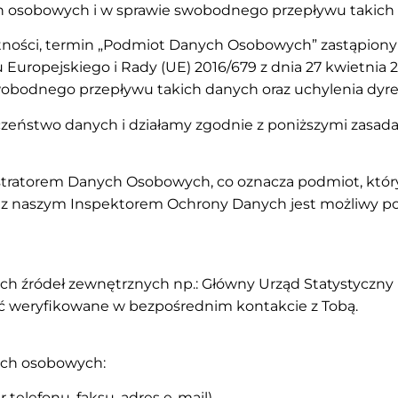
h osobowych i w sprawie swobodnego przepływu takich
tności, termin „Podmiot Danych Osobowych” zastąpiony zo
ropejskiego i Rady (UE) 2016/679 z dnia 27 kwietnia 2
obodnego przepływu takich danych oraz uchylenia dyr
zeństwo danych i działamy zgodnie z poniższymi zasada
istratorem Danych Osobowych, co oznacza podmiot, który 
 z naszym Inspektorem Ochrony Danych jest możliwy p
h źródeł zewnętrznych np.: Główny Urząd Statystyczny (
yć weryfikowane w bezpośrednim kontakcie z Tobą.
ych osobowych:
telefonu, faksu, adres e-mail).