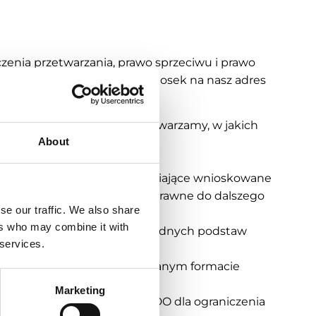
zenia przetwarzania, prawo sprzeciwu i prawo
zej siedziby lub przesłać wniosek na nasz adres
 o tym, jakie jej dane przetwarzamy, w jakich
About
akres i okoliczności uzasadniające wnioskowane
ane, a nie występują podstawy prawne do dalszego
se our traffic. We also share
ers who may combine it with
ych Osobowych innych nadrzędnych podstaw
 services.
yzowanym, powszechnie używanym formacie
tyczą.
Marketing
słanki określone w art. 18 RODO dla ograniczenia