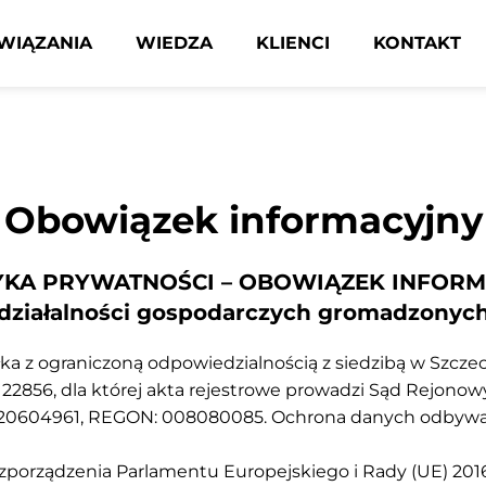
WIĄZANIA
WIEDZA
KLIENCI
KONTAKT
Obowiązek informacyjny
TYKA PRYWATNOŚCI – OBOWIĄZEK INFOR
ziałalności gospodarczych gromadzonych w
ka z ograniczoną odpowiedzialnością
z siedzibą w Szczec
856, dla której akta rejestrowe prowadzi Sąd Rejonowy 
8520604961, REGON: 008080085. Ochrona danych odbyw
zporządzenia Parlamentu Europejskiego i Rady (UE) 2016/