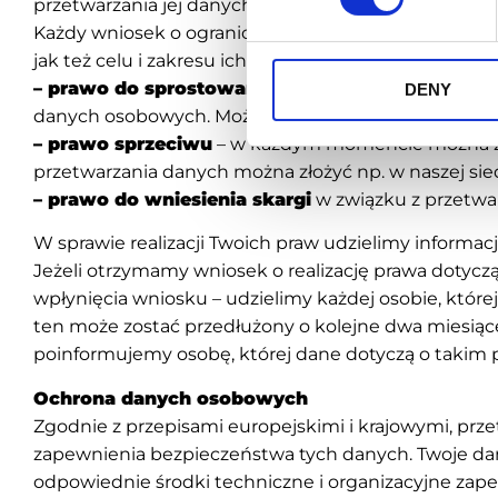
przetwarzania jej danych.
Każdy wniosek o ograniczenie przetwarzania danyc
jak też celu i zakresu ich przetwarzania.
– prawo do sprostowania danych
– w każdym mome
DENY
danych osobowych. Możesz zwrócić się do nas z pr
– prawo sprzeciwu
– w każdym momencie można zło
przetwarzania danych można złożyć np. w naszej siedz
– prawo do wniesienia skargi
w związku z przetwa
W sprawie realizacji Twoich praw udzielimy informacj
Jeżeli otrzymamy wniosek o realizację prawa dotyc
wpłynięcia wniosku – udzielimy każdej osobie, której
ten może zostać przedłużony o kolejne dwa miesiące
poinformujemy osobę, której dane dotyczą o takim 
Ochrona danych osobowych
Zgodnie z przepisami europejskimi i krajowymi, pr
zapewnienia bezpieczeństwa tych danych. Twoje dane
odpowiednie środki techniczne i organizacyjne zap