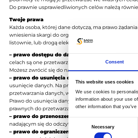
Do prawnie usprawiedliwionych celów należą równie
Twoje prawa
Każda osoba, której dane dotyczą, ma prawo żądania
wniesienia skargi do organu nadzorczego. W celu sko
listownie, lub drogą elektroniczną.
– prawo dostępu do danych
– osoba, której dane d
Consent
celach są one przetwarzane, oraz prawo do uzyskani
Możesz zwrócić się do nas z wnioskiem o informację
– prawo do usunięcia danych
(prawo do bycia zap
This website uses cookies
usunięcie danych. Na przykład, jeśli dane nie są już
We use cookies to personalis
przetwarzania danych, wtedy dane są przetwarzane
information about your use of
Prawo do usunięcia danych może być zrealizowane
other information that you’ve
prawnych do przetwarzania danych.
– prawo do przenoszenia danych
– osoba, której
Consent
nadającym się do odczytu maszynowego. Wniosek o p
Necessary
Selection
– prawo do ograniczenia przetwarzania danych
–