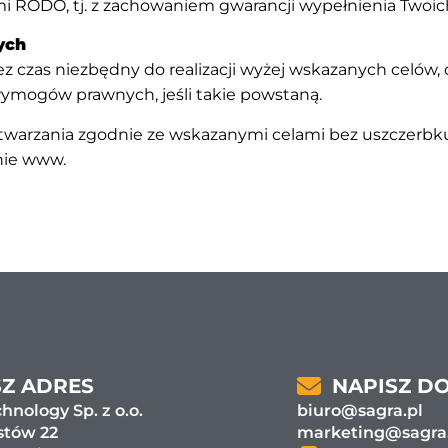
mi RODO, tj. z zachowaniem gwarancji wypełnienia Twoic
ych
czas niezbędny do realizacji wyżej wskazanych celów, 
ymogów prawnych, jeśli takie powstaną.
twarzania zgodnie ze wskazanymi celami bez uszczerbk
onie www.
Z ADRES
NAPISZ D
hnology Sp. z o.o.
biuro@sagra.pl
stów 22
marketing@sagra