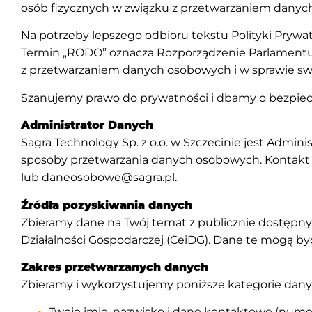
osób fizycznych w związku z przetwarzaniem danyc
Na potrzeby lepszego odbioru tekstu Polityki Prywa
Termin „RODO” oznacza Rozporządzenie Parlamentu Eu
z przetwarzaniem danych osobowych i w sprawie sw
Szanujemy prawo do prywatności i dbamy o bezpiec
Administrator Danych
Sagra Technology Sp. z o.o. w Szczecinie jest Admin
sposoby przetwarzania danych osobowych. Kontakt
lub
daneosobowe@sagra.pl
.
Źródła pozyskiwania danych
Zbieramy dane na Twój temat z publicznie dostępnyc
Działalności Gospodarczej (CeiDG). Dane te mogą b
Zakres przetwarzanych danych
Zbieramy i wykorzystujemy poniższe kategorie dan
Twoje imię, nazwisko i dane kontaktowe (numer 