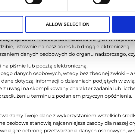
h będzie wymagał indywidualnego rozpatrzenia pod wzgl
ncie, gdy zajdzie taka potrzeba, osoba, której dane d
ALLOW SELECTION
ośbą o sprostowanie nieprawidłowych, czy uzupełnieni
żyć sprzeciw wobec przetwarzania danych w na podst
ibie, listownie na nasz adres lub drogą elektroniczną.
rzaniem danych osobowych do organu nadzorczego, cz
i na piśmie lub pocztą elektroniczną.
zącego danych osobowych, wtedy bez zbędnej zwłoki – a 
 dane dotyczą, informacji o działaniach podjętych w zwią
 z uwagi na skomplikowany charakter żądania lub liczb
przedłużeniu terminu z podaniem przyczyn opóźnienia.
zetwarzamy Twoje dane z wykorzystaniem wszelkich środ
 osobowe stanowią najcenniejsze zasoby dla naszej orga
ewniające ochronę przetwarzania danych osobowych, w s