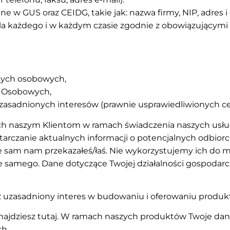
e w GUS oraz CEIDG, takie jak: nazwa firmy, NIP, adres i 
dla każdego i w każdym czasie zgodnie z obowiązującymi
nych osobowych,
h Osobowych,
zasadnionych interesów (prawnie usprawiedliwionych ce
ch naszym Klientom w ramach świadczenia naszych usług
arczanie aktualnych informacji o potencjalnych odbior
re sam nam przekazałeś/łaś. Nie wykorzystujemy ich do 
ie samego. Dane dotyczące Twojej działalności gospoda
uzasadniony interes w budowaniu i oferowaniu produktó
znajdziesz
tutaj
. W ramach naszych produktów Twoje da
h.