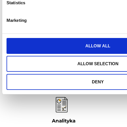
Statistics
System weryfikuje informacje podawane przez
handlowców mobilnych.
Marketing
ALLOW ALL
Rzetelność
ALLOW SELECTION
Osoba przeprowadzająca wizytę kontrolną nie wie,
jakie dane wprowadził wcześniej przedstawiciel
handlowy.
DENY
Analityka