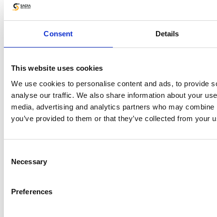
Sprawdzaj poprawność danych,
Consent
Details
które przedstawiciele
wprowadzają do systemu
This website uses cookies
Wizyty kontrolne pozwalają ocenić, czy
We use cookies to personalise content and ads, to provide s
przedstawiciele poprawnie wykonują czynności i
analyse our traffic. We also share information about your use 
rejestrują w systemie właściwe informacje. Osoba
media, advertising and analytics partners who may combine it
kontrolująca wykonuje te same zadania, które
you’ve provided to them or that they’ve collected from your us
wcześniej wykonywał przedstawiciel, a system
tworzy raport, który pokazuje ewentualne różnice
w danych i określa procentowy stopień zgodności.
Consent
Necessary
Selection
Preferences
Kontrola poprawności danych