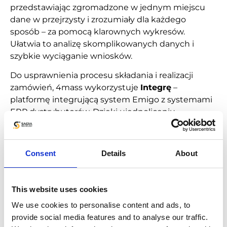
przedstawiając zgromadzone w jednym miejscu
dane w przejrzysty i zrozumiały dla każdego
sposób – za pomocą klarownych wykresów.
Ułatwia to analizę skomplikowanych danych i
szybkie wyciąganie wniosków.
Do usprawnienia procesu składania i realizacji
zamówień, 4mass wykorzystuje
Integrę
–
platformę integrującą system Emigo z systemami
ERP dystrybutorów. Dzięki ujednoliceniu
słowników produktów stosowanych przez 4Mass i
dystrybutorów, wyeliminowany zostanie problem
przepisywania zamówień. Skróceniu ulegnie także
Consent
Details
About
czas ich realizacji. Na bieżąco dostępna wiedza na
temat stanów magazynowych pozwoli
przedstawicielom składającym zamówienie
This website uses cookies
natychmiastowo wybrać odpowiedniego
We use cookies to personalise content and ads, to
dystrybutora.
provide social media features and to analyse our traffic.