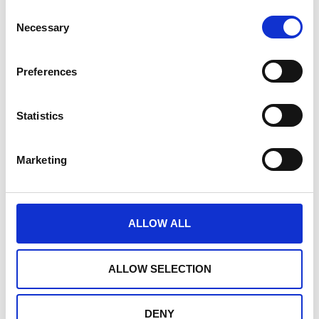
Consent
Necessary
Selection
Preferences
Statistics
Kategorie
Marketing
Farmacja
ALLOW ALL
Tagi
ALLOW SELECTION
Biqsens
,
Emigo
,
Ipocrates
DENY