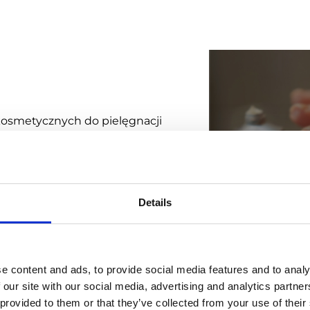
osmetycznych do pielęgnacji
ealizacji celów
stem Emigo
, który
ności i wydajności
Details
lanowanie pracy, prowadzenia
e content and ads, to provide social media features and to analy
 niektóre możliwości systemu.
 our site with our social media, advertising and analytics partn
y innymi odwiedzać
Kategori
 provided to them or that they’ve collected from your use of their
lanowanych wcześniej