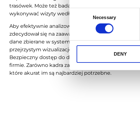
trasówek. Może też badać zachowanie standardów 
Consent
wykonywać wizyty według określonego modelu.
Necessary
Selection
Aby efektywnie analizować realizację celów i danyc
zdecydował się na zaawansowane
analityki bizne
dane zbierane w systemie Emigo są w przyjazny sp
przejrzystym wizualizacjom. Pozwala to z łatwością 
DENY
Bezpieczny dostęp do danych reglamentowany jest we
firmie. Zarówno kadra zarządzająca, jak i przedstawic
które akurat im są najbardziej potrzebne.