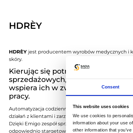
HDRÈY
HDRÈY
jest producentem wyrobów medycznych i k
skóry.
Kierując się potrzebą łatwiejszej r
sprzedażowych, firma wdrożyła
Sy
wspiera ich w zwiększaniu skutecz
Consent
pracy.
This website uses cookies
Automatyzacja codziennych zadań, zaawansowane p
We use cookies to personalis
działań z klientami i zarządzania sprzedażą. To tylko
information about your use of
Dzięki Emigo zespół sprzedaży HDRÈY może międz
other information that you’ve
odpowiednio stargetowanych klientów według zap