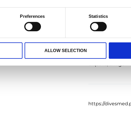
merchendisingowych, czy
Preferences
Statistics
Farmacja
,
Kosmet
h sprzedażowych, Dives Med
soweBiqsens
. Skomplikowane
osób prezentowane dzięki
Tagi
pozyskać niezbędną wiedzę.
ALLOW SELECTION
dług hierarchii i roli w
iele otrzymują te informacje,
Biqsens
,
Emigo
https://divesmed.p