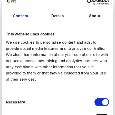
bieżąco dawać dostęp do aktualnych danych,
również teleadresowych, tak żeby przedstawiciele
mogli skupić się na budowaniu relacji z klientami –
Consent
Details
About
kontynuuje Jacek Badowski.
Takie podejście do procesu sprzedaży, zapewnia
This website uses cookies
bardzo wysoką jakość obsługi klienta oraz zwiększa
jego przywiązanie do marki i firmy. W efekcie, tytuł
We use cookies to personalise content and ads, to
najsilniejszej marki w Polsce dla marki Dr Irena Eris
provide social media features and to analyse our traffic.
motywuje do takiego doboru partnerów, który
We also share information about your use of our site with
pozwoli na utrzymanie pozycji lidera. W Sagra
our social media, advertising and analytics partners who
Technology koncentrujemy się na tym aby
may combine it with other information that you’ve
odzwierciedlić w Emigo potrzeby Laboratorium
provided to them or that they’ve collected from your use
Kosmetycznego Dr Irena Eris, ponieważ zależy nam
of their services.
na wspieraniu innowacyjnych działań klienta i
umożliwieniu ich realizacji za pośrednictwem
Consent
Emigo.
Necessary
Selection