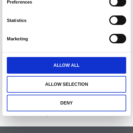
Preferences
Kategorie
Statistics
Kosmetyczna
Marketing
Tagi
ALLOW ALL
Biqsens
,
Emigo
,
Ipocrates
ALLOW SELECTION
DENY
https://naos.com/pl/