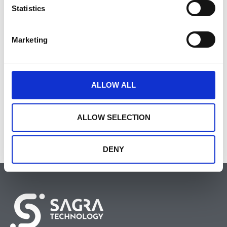
Statistics
Tagi
Marketing
Emigo
,
Integra
ALLOW ALL
ALLOW SELECTION
https://poland.sarantisgroup.com/
DENY