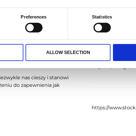
ze aktualnych danych
czeniu z Usługą Identyfikacji
Preferences
Statistics
Alkohole
 pełnego obrazu rynku swoich
ystkich zamówieniach na swoje
yły bezpośrednio u
fakturami. Raport
Tagi
ować, czy strategia sprzedaży
ALLOW SELECTION
bezpośredni kontakt
brych relacji.
Biqsens
,
Emigo
,
I
ezwykle nas cieszy i stanowi
żeniu do zapewnienia jak
https://www.stock-