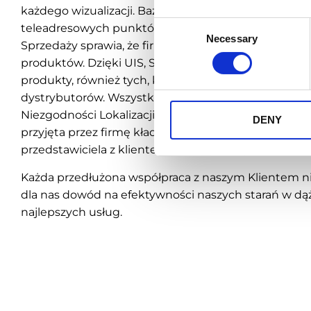
każdego wizualizacji. Baza zweryfikowanych i zaws
Consent
teleadresowych punktów sprzedaży Winpoint, w połą
Necessary
Selection
Sprzedaży sprawia, że firma ma możliwość poznania
produktów. Dzięki UIS, Stock posiada wiedzę o wsz
produkty, również tych, które sklepy czy lokale złoż
dystrybutorów. Wszystkie te dane potwierdzone są 
Niezgodności Lokalizacji pozwala natomiast zweryfik
DENY
przyjęta przez firmę kładzie odpowiedni nacisk na 
przedstawiciela z klientem i budowanie przez nich do
Każda przedłużona współpraca z naszym Klientem ni
dla nas dowód na efektywności naszych starań w dą
najlepszych usług.