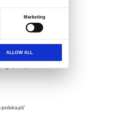
Marketing
ALLOW ALL
ntegra
,
Winpoint
polska.pl/