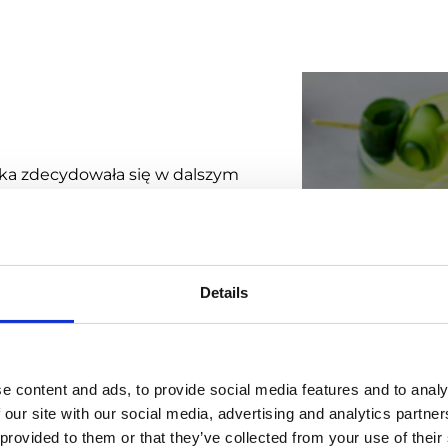
ska zdecydowała się w dalszym
stkim Stock jest jednym z
nku. Dzięki systemowi Emigo,
 efektywność swojej pracy za
aży. Składanie zamówień jest
Details
tegracyjnej Integra, która
ala skrócić czas potrzebny
co pełnych informacji o
e content and ads, to provide social media features and to analy
mowaniu ważny decyzji,
 our site with our social media, advertising and analytics partn
Kategori
 provided to them or that they’ve collected from your use of their
rzystych i zrozumiałych dla