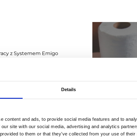
 pracy z Systemem Emigo
yć wydajność przedstawicieli
(Key Accounts),
 zdecydowała przede
Details
konywanych przez handlowców
rokich możliwościach oraz
e i wdrożenie systemu w tym
e content and ads, to provide social media features and to analy
 our site with our social media, advertising and analytics partn
ia takie jak: badanie
Kategori
 provided to them or that they’ve collected from your use of their