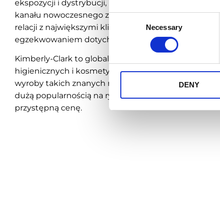
ekspozycji i dystrybucji, przygotowanie akcji promo
kanału nowoczesnego zyskali narzędzie do budowan
Consent
relacji z największymi klientami oraz zwiększyli możl
Necessary
Selection
egzekwowaniem dotychczasowych ustaleń kontrakto
Kimberly-Clark to globalne przedsiębiorstwo, lider
higienicznych i kosmetycznych w ponad 80 krajach. 
wyroby takich znanych marek jak Velvet czy Huggies .
DENY
dużą popularnością na rynku polskim ze względu na 
przystępną cenę.