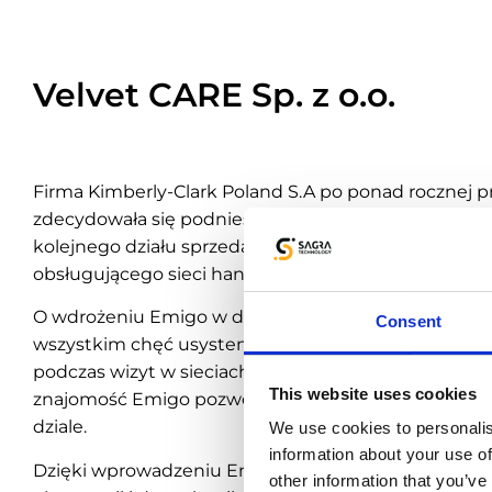
Velvet CARE Sp. z o.o.
Firma Kimberly-Clark Poland S.A po ponad rocznej
zdecydowała się podnieść jakość pracy oraz zwiększ
kolejnego działu sprzedaży – Kanału Nowoczesnego 
obsługującego sieci handlowe.
O wdrożeniu Emigo w departamencie Key Accounts
Consent
wszystkim chęć usystematyzowania czynności wy
podczas wizyt w sieciach handlowych. Wiedza o sze
This website uses cookies
znajomość Emigo pozwoliła na szybkie dostosowani
dziale.
We use cookies to personalis
information about your use of
Dzięki wprowadzeniu Emigo zestandaryzowano zadan
other information that you’ve