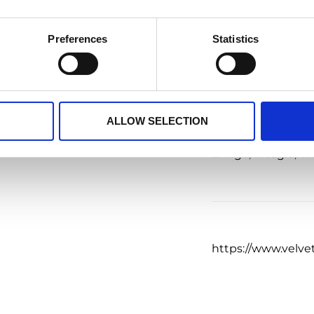
cyjnych. Pracownicy Działu
ia wartościowych i solidnych
iwość kontroli nad
Preferences
Statistics
Artykuły higienic
wych z sieciami.
 na rynku produktów
Tagi
Polski oddział sprzedaje
 Produkty te od lat cieszą się
ALLOW SELECTION
swoją wysoką jakość i
Emigo
,
Integra
,
Wi
https://www.velve