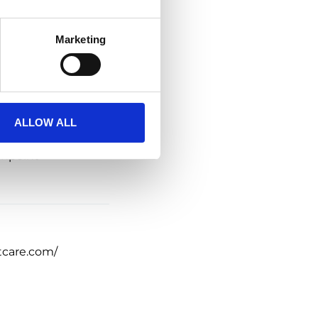
Marketing
zne
,
Kosmetyczna
ALLOW ALL
npoint
tcare.com/