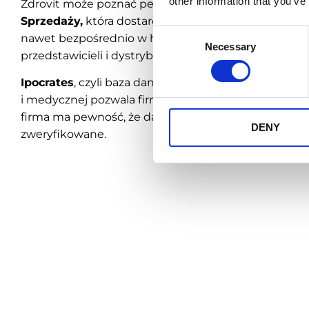
other information that you’ve
Zdrovit może poznać pełny obraz swojej sprzedaży d
Sprzedaży,
która dostarcza danych o punktach, któ
Consent
nawet bezpośrednio w hurtowni. Dzięki temu możliwe
Necessary
Selection
przedstawicieli i dystrybutorów na podstawie rzeczy
Ipocrates
, czyli baza danych teleadresowych podmi
i medycznej pozwala firmie Zdrovit dotrzeć do odpowi
firma ma pewność, że dane klientów, które posiada s
DENY
zweryfikowane.