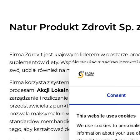
Natur Produkt Zdrovit Sp. z
Firma Zdrovit jest krajowym liderem w obszarze pro
suplementów diety. Współpracując z zagranicznymi 
swój udział również na międzynarodowym rynku.
Firma korzysta z systemu Emigo, automatyzującego p
procesami
Akcji Lokalnych i Perfect Store
. Dzięki
Consent
zarządzanie i rozliczanie akcji promocyjnych pod
przedstawiciela z punktem sprzedaży jest znacznie u
pozwala maksymalnie wykorzystać potencjał ekspozyc
This website uses cookies
standardów merchandisingowych i stworzyć w punk
We use cookies to personalis
tego, aby kształtować decyzje zakupowe klientów.
information about your use of