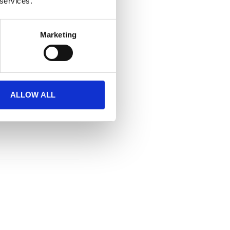
 services.
Marketing
ALLOW ALL
lne
,
Ipocrates
,