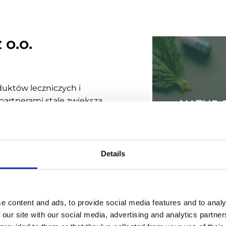
 o.o.
duktów leczniczych i
partnerami stale zwiększa
racę przedstawicieli, wraz z
 pierwszemu, planowanie,
Details
ejmowanych w porozumieniu
łatwione. Perfect Store
ji, zapewnić realizację
cie sprzedaży warunki do
e content and ads, to provide social media features and to analy
 our site with our social media, advertising and analytics partn
Kategori