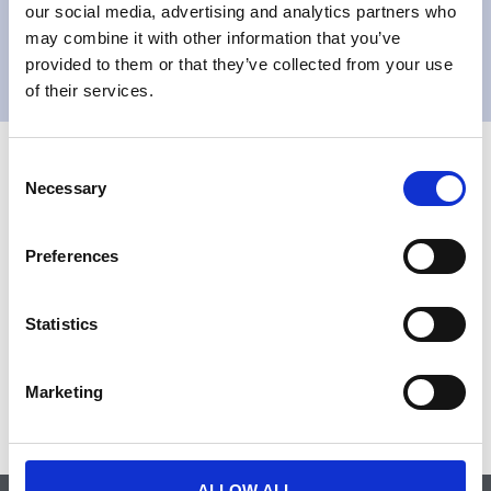
Grzegorz Dembicki
our social media, advertising and analytics partners who
Business Development Director
may combine it with other information that you’ve
provided to them or that they’ve collected from your use
of their services.
Consent
Necessary
Selection
Preferences
Statistics
Marketing
ALLOW ALL