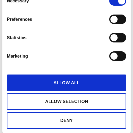
Necessary
Selection
23 września, 2025
Preferences
Emix
Statistics
Emix to polska, rodzinna firma, która od
Marketing
1991 roku specjalizuje się w produkcji
koncentratów spożywczych. Firma
oferuje produkty zarówno dla klientów
detalicznych, jak i dla profesjonalistów z
ALLOW ALL
branży gastronomicznej i...
ALLOW SELECTION
CZYTAJ DALEJ
DENY