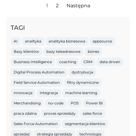
1
2
Następna
TAGI
AI
analityka
analityka biznesowa
appsource
Bazy klientów
bazy teleadresowe
biznes
Business Intelligence
coaching
CRM
data driven
Digital Process Automation
dystrybucja
Field Service Automation
filtry dynamiczne
innowacja
integracja
machine learning
Merchandising
no-code
POS
Power BI
praca zdalna
proces sprzedaży
sales force
Sales Force Automation
segmentacja klientów
sprzedaż
strategia sprzedaży
technologia