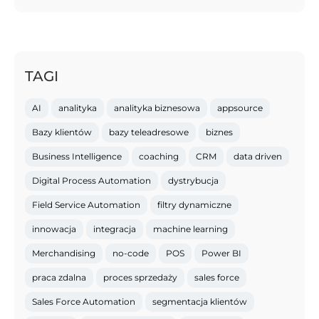
TAGI
AI
analityka
analityka biznesowa
appsource
Bazy klientów
bazy teleadresowe
biznes
Business Intelligence
coaching
CRM
data driven
Digital Process Automation
dystrybucja
Field Service Automation
filtry dynamiczne
innowacja
integracja
machine learning
Merchandising
no-code
POS
Power BI
praca zdalna
proces sprzedaży
sales force
Sales Force Automation
segmentacja klientów