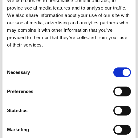
We use cookies to personalise content and ads, to
provide social media features and to analyse our traffic.
We also share information about your use of our site with
our social media, advertising and analytics partners who
may combine it with other information that you’ve
provided to them or that they’ve collected from your use
of their services.
9 listopada, 2021
Consent
Necessary
Selection
Integracja Microsoft 365 z
platformą SFA w praktyce
Preferences
Statistics
Poznaj Krzyśka. Krzysiek jest dyrektorem
sprzedaży w dużej i znanej firmie
produkującej słodycze...
Marketing