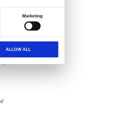
Marketing
ALLOW ALL
npoint
l/