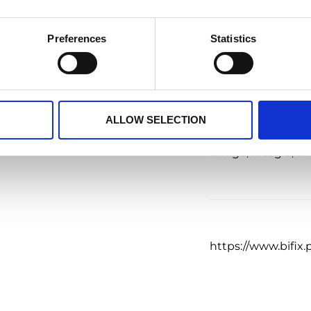
i poprzez weryfikację strategii
Preferences
Statistics
Spożywcza
Tagi
ALLOW SELECTION
Emigo
,
Integra
,
Wi
https://www.bifix.p