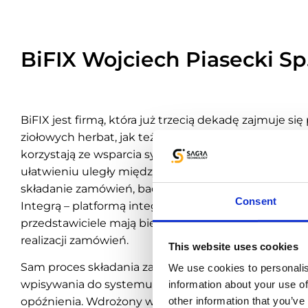
BiFIX Wojciech Piasecki Sp.
BiFIX jest firmą, która już trzecią dekadę zajmuje s
ziołowych herbat, jak też suszarnictwem. Przedstawi
korzystają ze wsparcia systemu Emigo. Dzięki niem
ułatwieniu uległy między innymi takie procesy, plan
składanie zamówień, badanie ekspozycji czy akcje p
Consent
Integrą – platformą integrującą system Emigo z sy
przedstawiciele mają bieżący dostęp do stanów ma
realizacji zamówień.
This website uses cookies
Sam proces składania zamówienia jest zautomatyz
We use cookies to personalis
wpisywania do systemu magazynowego. Dzięki integr
information about your use of
other information that you’ve
opóźnienia. Wdrożony w BiFIX Raport Niezgodności 