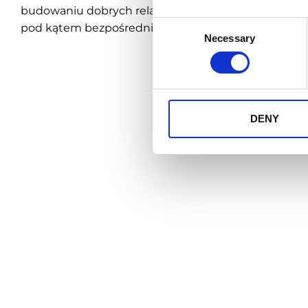
budowaniu dobrych relacji przedstawicieli z klientam
Consent
pod kątem bezpośredniego kontaktu z klientem.
Necessary
Selection
DENY