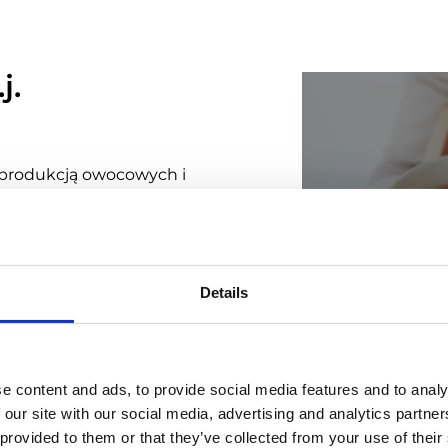
j.
ię produkcją owocowych i
ciele handlowi BiFIX
u usystematyzowaniu i
owanie i odbywanie wizyt,
romocyjne. W połączeniu z
Details
stemami ERP dystrybutorów,
gazynowych i statusów
owany i nie wymaga ręcznego
e content and ads, to provide social media features and to analy
acji eliminowane są błędy i
 our site with our social media, advertising and analytics partn
Kategori
 provided to them or that they’ve collected from your use of their
Lokalizacji pomaga w