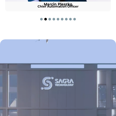
Marcin Pleszko
Chief Automation Officer
1
2
3
4
5
6
7
8
9