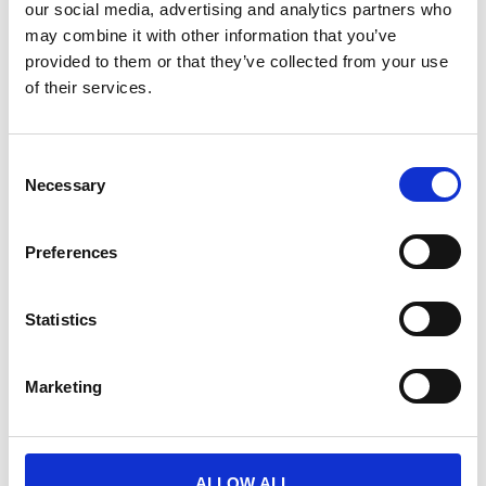
our social media, advertising and analytics partners who
may combine it with other information that you’ve
provided to them or that they’ve collected from your use
of their services.
Consent
Necessary
Selection
Segmentacja klientów. Jak AI i
ClusterSense pomagają w
personalizacji oferty?
Preferences
Segmentacja klientów. Jak AI i
ClusterSense pomagają w personalizacji
Statistics
oferty? Nie ulega wątpliwości, że siłą
napędową biznesu są dane. Jednak...
Marketing
CZYTAJ DALEJ
ALLOW ALL