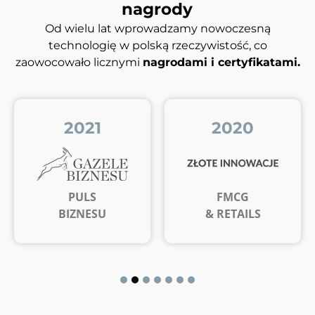
nagrody
Od wielu lat wprowadzamy nowoczesną
technologię w polską rzeczywistość, co
zaowocowało licznymi
nagrodami i certyfikatami.
2021
2020
PULS
FMCG
BIZNESU
& RETAILS
1
2
3
4
5
6
7