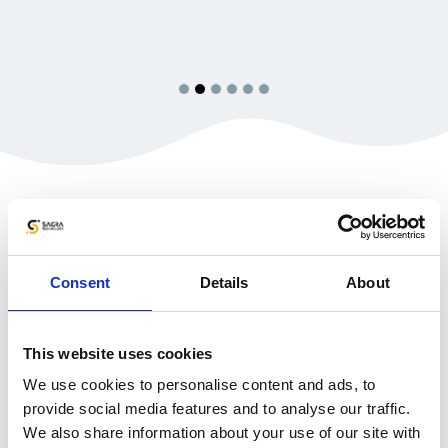
1
2
3
4
5
6
Blog
Technologie
w biznesie
Świadome zarządzanie, sprzedaż, biznes, analityka,
Consent
Details
About
marketing. Wszystko to w nowoczesnym,
technologicznym ujęciu.
This website uses cookies
We use cookies to personalise content and ads, to
provide social media features and to analyse our traffic.
We also share information about your use of our site with