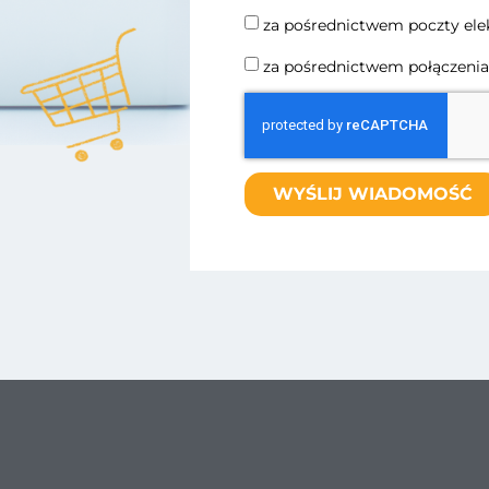
za pośrednictwem poczty elek
za pośrednictwem połączenia
WYŚLIJ WIADOMOŚĆ