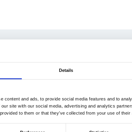
ltuj wdrożenie EMIGO w swojej
Details
edz się, jak automatyzacja sprzedaży może działać w Two
żdy szczegół – nasze doświadczenie jest do Twojej dyspoz
e content and ads, to provide social media features and to analy
 our site with our social media, advertising and analytics partn
 provided to them or that they’ve collected from your use of their
Wypełnij formu
Niezwłocznie się do Cie