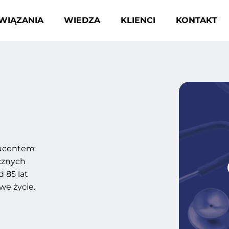
WIĄZANIA
WIEDZA
KLIENCI
KONTAKT
ducentem
cznych
 85 lat
e życie.