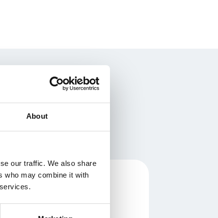
 firmie
About
jej firmie. Możesz zapytać
ycji.
se our traffic. We also share
ers who may combine it with
 services.
larz
bie odezwiemy!