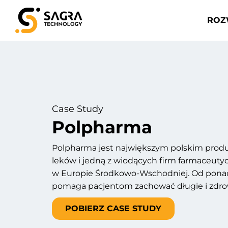
ROZ
Case Study
Polpharma
Polpharma jest największym polskim pro
leków i jedną z wiodących firm farmaceuty
w Europie Środkowo-Wschodniej. Od ponad
pomaga pacjentom zachować długie i zdrow
POBIERZ CASE STUDY