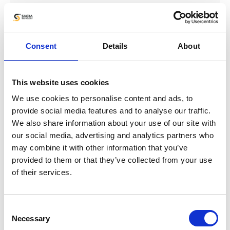
Dechra Veterinary
Products Sp. z o.o.
Consent
Details
About
Dechra jest międzynarodową firmą
This website uses cookies
produkującą leki dla zwierząt. Relacje z
We use cookies to personalise content and ads, to
weterynarzami przedstawiciele budują
provide social media features and to analyse our traffic.
podczas wizyt w gabinetach. Trudno jest
We also share information about your use of our site with
zmierzyć jakość relacji, a więc trudno jest
our social media, advertising and analytics partners who
również zmierzyć efektywność tych...
may combine it with other information that you’ve
provided to them or that they’ve collected from your use
of their services.
CZYTAJ DALEJ
Consent
Necessary
Selection