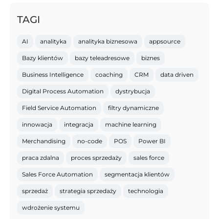
TAGI
AI
analityka
analityka biznesowa
appsource
Bazy klientów
bazy teleadresowe
biznes
Business Intelligence
coaching
CRM
data driven
Digital Process Automation
dystrybucja
Field Service Automation
filtry dynamiczne
innowacja
integracja
machine learning
Merchandising
no-code
POS
Power BI
praca zdalna
proces sprzedaży
sales force
Sales Force Automation
segmentacja klientów
sprzedaż
strategia sprzedaży
technologia
wdrożenie systemu