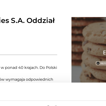
es S.A. Oddział
 w ponad 40 krajach. Do Polski
ków wymagaja odpowiednich
go Core SFA
ułatwia zespołom
ość dzięki automatyzacji
Kategori