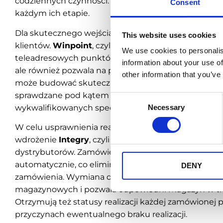
codziennych czynności. Organizuje i wspiera działan
Consent
każdym ich etapie.
Dla skutecznego wejścia na polski rynek ETI potrz
This website uses cookies
klientów.
Winpoint
, czyli zawsze aktualna baza zw
We use cookies to personalis
teleadresowych punktów sprzedaży detalicznej jest 
information about your use of
ale również pozwala na profilowanie i segmentacje k
other information that you’ve
może budować skuteczną strategię handlową. Dane
sprawdzane pod kątem aktualności i poprawności pr
Consent
wykwalifikowanych specjalistów.
Necessary
Selection
W celu usprawnienia realizacji zamówień firma zdec
wdrożenie
Integry
, czyli integracji Emigo z syst
dystrybutorów. Zamówienia są przesyłane z Emigo
automatycznie, co eliminuje ryzyko popełnienia błędu 
DENY
zamówienia. Wymiana danych daje przedstawicielo
magazynowych i pozwala odpowiedni magazyn w tra
Otrzymują też statusy realizacji każdej zamówionej po
przyczynach ewentualnego braku realizacji.