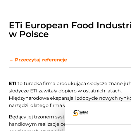
ETi European Food Industri
w Polsce
→
Przeczytaj referencje
ETI
to turecka firma produkująca słodycze znane już
słodycze ETI zawitały dopiero w ostatnich latach.
Międzynarodowa ekspansja i zdobycie nowych ryn
narzędzi, dlatego firma wybrała
Platformę Emigo
.
Będący jej trzonem system wsparcia sprzedaży
Emi
handlowym realizacje celów i zwiększa ich efektywn