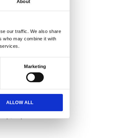
About
se our traffic. We also share
ers who may combine it with
 services.
Marketing
ntegra
,
Perfect store
ALLOW ALL
ti.pl/eti-polska