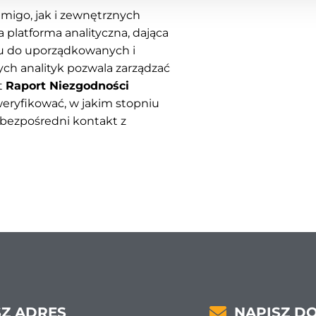
igo, jak i zewnętrznych
 platforma analityczna, dająca
u do uporządkowanych i
ych analityk pozwala zarządzać
t
Raport Niezgodności
eryfikować, w jakim stopniu
z bezpośredni kontakt z
Z ADRES
NAPISZ D