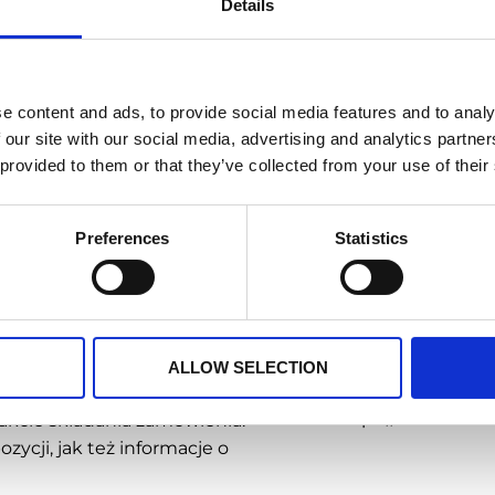
ia sprzedażowe w terenie na
Details
Spożywcza
ebowało rozbudowanej bazy
eryfikowanych danych
e content and ads, to provide social media features and to analy
nie tylko źródłem kontaktów,
 our site with our social media, advertising and analytics partn
lientów. Dzięki temu firma
Tagi
 provided to them or that they’ve collected from your use of their
 w Winpoint są nieustannie
zez zespół
Preferences
Statistics
Biqsens
,
Emigo
,
I
,
Winpoint
ydowała się na
emami magazynowymi
 do systemów ERP
i skraca czas realizacji
ALLOW SELECTION
m bieżący dostęp do stanów
https://www.etietie
kcie składania zamówienia.
zycji, jak też informacje o