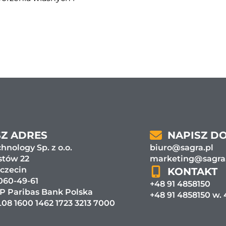
Z ADRES
NAPISZ D
hnology Sp. z o.o.
biuro@sagra.pl
stów 22
marketing@sagra
zczecin
KONTAKT
060-49-61
+48 91 4858150
P Paribas Bank Polska
+48 91 4858150 w.
08 1600 1462 1723 3213 7000