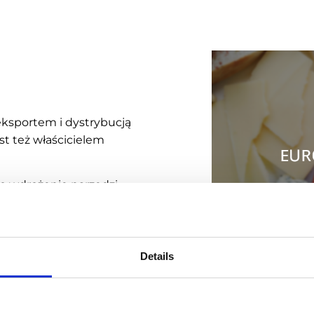
 eksportem i dystrybucją
t też właścicielem
yło wdrożenie narzędzi
sprzedażowych. Wybór padł
mu możliwe jest zwiększenie
atyzacji codziennych
na każdym jej etapie i ułatwia
Details
Emigo Smart Workflow –
mocyjnymi opartymi na
Kategori
a zasad i budżetu akcji,