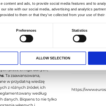
e content and ads, to provide social media features and to analy
ników.
 our site with our social media, advertising and analytics partn
 firma wdrożyła
integrację z
 provided to them or that they’ve collected from your use of their
Spożywcza
ienia będą w ten sposób
go, a systemami ERP,
Preferences
Statistics
yko błędu. Realizacja
Tagi
awiciele mają bieżący dostęp
niach. Otrzymują też
cji zamówienia lub jej braku
Akcje lokalne
,
Biq
 poznania powodów utraconej
Integra
ALLOW SELECTION
nych przez Emigo danych,
ns
. Ta zaawansowana,
dane w przydatną wiedzę
ych z różnych źródeł, ich
https://www.eurose
 i reglamentowany według
 danych. Biqsens to nie tylko
worzenia własnych i