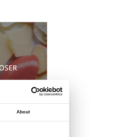
About
e