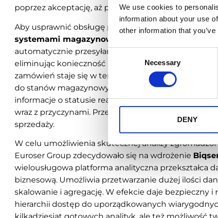
We use cookies to personalis
poprzez akceptację, aż po jej rozliczenie i analizę wy
information about your use of
Aby usprawnić obsługę procesu realizacji zamówień
other information that you’ve
systemami magazynowymi dystrybutorów.
Zamów
automatycznie przesyłane pomiędzy systemem Emi
Consent
Necessary
eliminując konieczność ręcznego przepisywania i ryz
Selection
zamówień staje się w ten sposób szybsza, a przedst
do stanów magazynowych w poszczególnych hurtow
informacje o statusie realizacji poszczególnych pozy
wraz z przyczynami. Przekłada się to na możliwość
DENY
sprzedaży.
W celu umożliwienia skutecznej analizy zgromadzo
Euroser Group zdecydowało się na wdrożenie
Biqse
wielousługowa platforma analityczna przekształca 
biznesową. Umożliwia przetwarzanie dużej ilości dan
skalowanie i agregację. W efekcie daje bezpieczny
hierarchii dostęp do uporządkowanych wiarygodnych
kilkadziesiąt gotowych analityk, ale też możliwość t