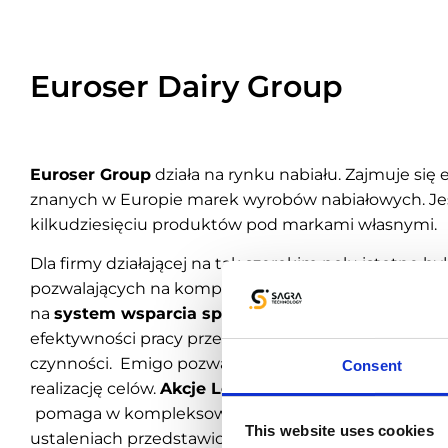
Euroser Dairy Group
Euroser Group
działa na rynku nabiału. Zajmuje się
znanych w Europie marek wyrobów nabiałowych. Jes
kilkudziesięciu produktów pod markami własnymi.
Dla firmy działającej na tak szerokim polu istotne b
pozwalających na kompleksową obsługę procesów 
na
system wsparcia sprzedaży Emigo
. Dzięki nie
efektywności pracy przedstawicieli za sprawą autom
czynności. Emigo pozwala na zarządzanie sprzedażą 
Consent
realizację celów.
Akcje Lokalne
– jeden z
procesów 
pomaga w kompleksowym zarządzaniu akcjami pro
This website uses cookies
ustaleniach przedstawicieli z klientami. Od określeni