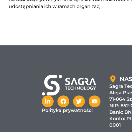
udostępniania ich w ramach organizacji.
NAS
Sagra Tec
Aleja Pia
71-064 S
NIP: 852-
Polityka prywatności
Bank:
BN
Konto: PL
0001